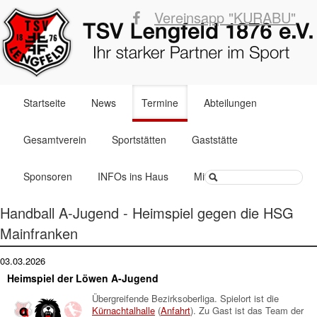
Vereinsapp "KURABU"
Navigation
Startseite
News
Termine
Abteilungen
überspringen
Gesamtverein
Sportstätten
Gaststätte
Suchbegriffe
Sponsoren
INFOs ins Haus
Mitglied werden
Handball A-Jugend - Heimspiel gegen die HSG
Mainfranken
03.03.2026
Heimspiel der Löwen A-Jugend
Übergreifende Bezirksoberliga. Spielort ist die
Kürnachtalhalle
(
Anfahrt
). Zu Gast ist das Team der