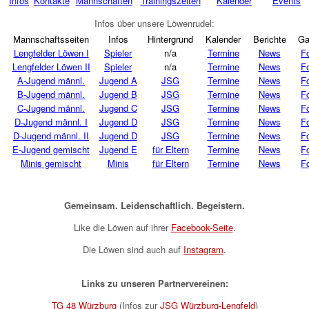
Infos
Kontakte
Mannschaften
Trainingszeiten
Kalender
Events
Infos über unsere Löwenrudel:
Mannschaftsseiten
Infos
Hintergrund
Kalender
Berichte
Ga
Lengfelder Löwen I
Spieler
n/a
Termine
News
F
Lengfelder Löwen II
Spieler
n/a
Termine
News
F
A-Jugend männl.
Jugend A
JSG
Termine
News
F
B-Jugend männl.
Jugend B
JSG
Termine
News
F
C-Jugend männl.
Jugend C
JSG
Termine
News
F
D-Jugend männl. I
Jugend D
JSG
Termine
News
F
D-Jugend männl. II
Jugend D
JSG
Termine
News
F
E-Jugend gemischt
Jugend E
für Eltern
Termine
News
F
Minis gemischt
Minis
für Eltern
Termine
News
F
Gemeinsam. Leidenschaftlich. Begeistern.
Like die Löwen auf ihrer
Facebook-Seite
.
Die Löwen sind auch auf
Instagram
.
Links zu unseren Partnervereinen:
TG 48 Würzburg
(Infos zur
JSG Würzburg-Lengfeld
)