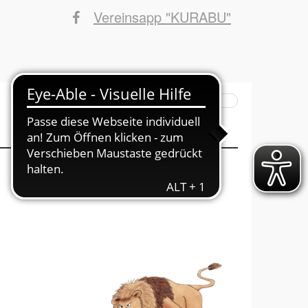
Vereinsapp "KURABU"
Suchbegriffe
INFOs ins Haus
Mitglied werden