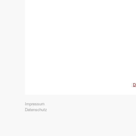
D
Navigation
Impressum
überspringen
Datenschutz