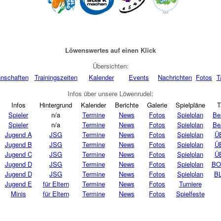
Löwenswertes auf einen Klick
Übersichten:
nschaften
Trainingszeiten
Kalender
Events
Nachrichten
Fotos
T
Infos über unsere Löwenrudel:
Infos
Hintergrund
Kalender
Berichte
Galerie
Spielpläne
T
Spieler
n/a
Termine
News
Fotos
Spielplan
Be
Spieler
n/a
Termine
News
Fotos
Spielplan
Be
Jugend A
JSG
Termine
News
Fotos
Spielplan
Ü
Jugend B
JSG
Termine
News
Fotos
Spielplan
Ü
Jugend C
JSG
Termine
News
Fotos
Spielplan
Ü
Jugend D
JSG
Termine
News
Fotos
Spielplan
BO
Jugend D
JSG
Termine
News
Fotos
Spielplan
BL
Jugend E
für Eltern
Termine
News
Fotos
Turniere
Minis
für Eltern
Termine
News
Fotos
Spielfeste