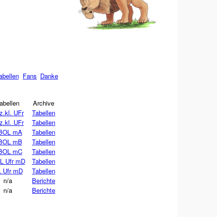
abellen
Fans
Danke
abellen
Archive
z.kl. UFr
Tabellen
z.kl. UFr
Tabellen
BOL mA
Tabellen
BOL mB
Tabellen
BOL mC
Tabellen
L Ufr mD
Tabellen
 Ufr mD
Tabellen
n/a
Berichte
n/a
Berichte