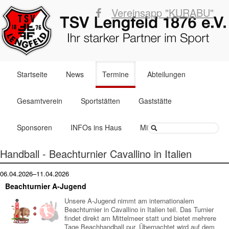
Vereinsapp "KURABU"
Navigation
Startseite
News
Termine
Abteilungen
überspringen
Gesamtverein
Sportstätten
Gaststätte
Suchbegriffe
Sponsoren
INFOs ins Haus
Mitglied werden
Handball - Beachturnier Cavallino in Italien
06.04.2026–11.04.2026
Beachturnier A-Jugend
Unsere A-Jugend nimmt am internationalem
Beachturnier in Cavallino in Italien teil. Das Turnier
findet direkt am Mittelmeer statt und bietet mehrere
Tage Beachhandball pur. Übernachtet wird auf dem