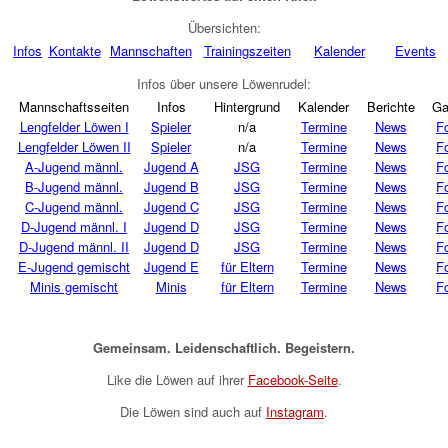
Übersichten:
Infos
Kontakte
Mannschaften
Trainingszeiten
Kalender
Events
Infos über unsere Löwenrudel:
Mannschaftsseiten
Infos
Hintergrund
Kalender
Berichte
Ga
Lengfelder Löwen I
Spieler
n/a
Termine
News
F
Lengfelder Löwen II
Spieler
n/a
Termine
News
F
A-Jugend männl.
Jugend A
JSG
Termine
News
F
B-Jugend männl.
Jugend B
JSG
Termine
News
F
C-Jugend männl.
Jugend C
JSG
Termine
News
F
D-Jugend männl. I
Jugend D
JSG
Termine
News
F
D-Jugend männl. II
Jugend D
JSG
Termine
News
F
E-Jugend gemischt
Jugend E
für Eltern
Termine
News
F
Minis gemischt
Minis
für Eltern
Termine
News
F
Gemeinsam. Leidenschaftlich. Begeistern.
Like die Löwen auf ihrer
Facebook-Seite
.
Die Löwen sind auch auf
Instagram
.