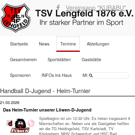
Vereinsapp "KURABU"
Navigation
Startseite
News
Termine
Abteilungen
überspringen
Gesamtverein
Sportstätten
Gaststätte
Suchbegriffe
Sponsoren
INFOs ins Haus
Mitglied werden
Handball D-Jugend - Heim-Turnier
21.03.2026
Das Heim-Turnier unserer Löwen-D-Jugend
Spielbeginn ist um 12:30 Uhr. Es treten insgesamt 6
Mannschaften an. Neben uns als Gastgeber heißen
wir die TG Heidingsfeld, TSV Karlstadt, TV
Königsberg, MHV Schweinfurt und HSC Bad