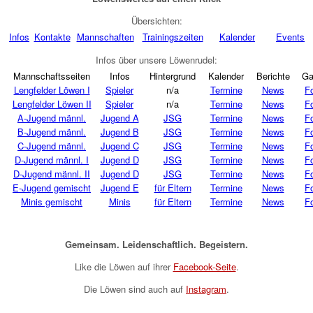
Übersichten:
Infos
Kontakte
Mannschaften
Trainingszeiten
Kalender
Events
Infos über unsere Löwenrudel:
Mannschaftsseiten
Infos
Hintergrund
Kalender
Berichte
Ga
Lengfelder Löwen I
Spieler
n/a
Termine
News
F
Lengfelder Löwen II
Spieler
n/a
Termine
News
F
A-Jugend männl.
Jugend A
JSG
Termine
News
F
B-Jugend männl.
Jugend B
JSG
Termine
News
F
C-Jugend männl.
Jugend C
JSG
Termine
News
F
D-Jugend männl. I
Jugend D
JSG
Termine
News
F
D-Jugend männl. II
Jugend D
JSG
Termine
News
F
E-Jugend gemischt
Jugend E
für Eltern
Termine
News
F
Minis gemischt
Minis
für Eltern
Termine
News
F
Gemeinsam. Leidenschaftlich. Begeistern.
Like die Löwen auf ihrer
Facebook-Seite
.
Die Löwen sind auch auf
Instagram
.