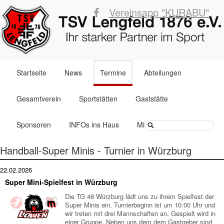
Vereinsapp "KURABU"
Navigation
Startseite
News
Termine
Abteilungen
überspringen
Gesamtverein
Sportstätten
Gaststätte
Suchbegriffe
Sponsoren
INFOs ins Haus
Mitglied werden
Handball-Super Minis - Turnier in Würzburg
22.02.2026
Super Mini-Spielfest in Würzburg
Die TG 48 Würzburg lädt uns zu ihrem Spielfest der
Super Minis ein. Turnierbeginn ist um 10:00 Uhr und
wir treten mit drei Mannschaften an. Gespielt wird in
einer Gruppe. Neben uns dem dem Gastgeber sind