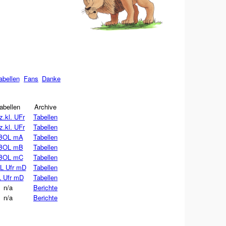
abellen
Fans
Danke
abellen
Archive
z.kl. UFr
Tabellen
z.kl. UFr
Tabellen
BOL mA
Tabellen
BOL mB
Tabellen
BOL mC
Tabellen
L Ufr mD
Tabellen
 Ufr mD
Tabellen
n/a
Berichte
n/a
Berichte