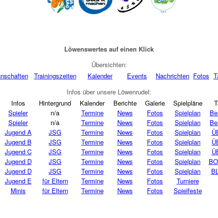
Löwenswertes auf einen Klick
Übersichten:
nschaften
Trainingszeiten
Kalender
Events
Nachrichten
Fotos
T
Infos über unsere Löwenrudel:
Infos
Hintergrund
Kalender
Berichte
Galerie
Spielpläne
T
Spieler
n/a
Termine
News
Fotos
Spielplan
Be
Spieler
n/a
Termine
News
Fotos
Spielplan
Be
Jugend A
JSG
Termine
News
Fotos
Spielplan
Ü
Jugend B
JSG
Termine
News
Fotos
Spielplan
Ü
Jugend C
JSG
Termine
News
Fotos
Spielplan
Ü
Jugend D
JSG
Termine
News
Fotos
Spielplan
BO
Jugend D
JSG
Termine
News
Fotos
Spielplan
BL
Jugend E
für Eltern
Termine
News
Fotos
Turniere
Minis
für Eltern
Termine
News
Fotos
Spielfeste