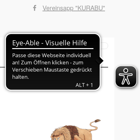
Vereinsapp "KURABU"
Suchbegriffe
INFOs ins Haus
Mitglied werden