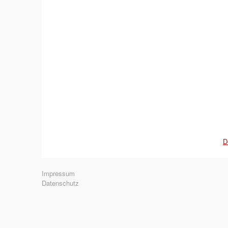
D
Navigation
Impressum
überspringen
Datenschutz