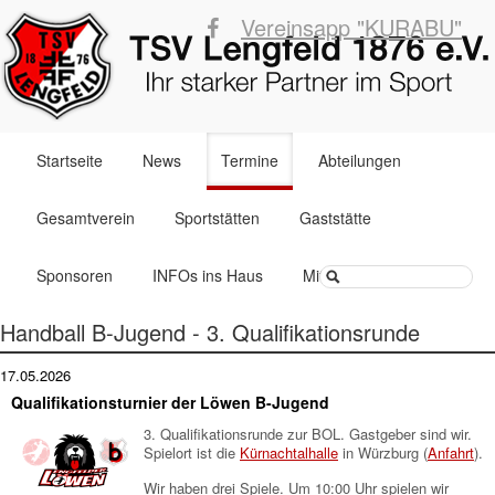
Vereinsapp "KURABU"
Navigation
Startseite
News
Termine
Abteilungen
überspringen
Gesamtverein
Sportstätten
Gaststätte
Suchbegriffe
Sponsoren
INFOs ins Haus
Mitglied werden
Handball B-Jugend - 3. Qualifikationsrunde
17.05.2026
Qualifikationsturnier der Löwen B-Jugend
3. Qualifikationsrunde zur BOL. Gastgeber sind wir.
Spielort ist die
Kürnachtalhalle
in Würzburg (
Anfahrt
).
Wir haben drei Spiele. Um 10:00 Uhr spielen wir