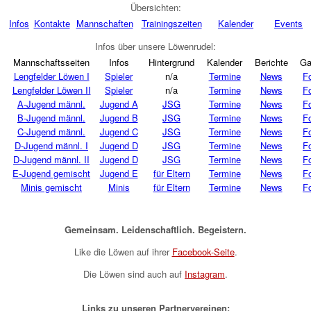
Übersichten:
Infos
Kontakte
Mannschaften
Trainingszeiten
Kalender
Events
Infos über unsere Löwenrudel:
Mannschaftsseiten
Infos
Hintergrund
Kalender
Berichte
Ga
Lengfelder Löwen I
Spieler
n/a
Termine
News
F
Lengfelder Löwen II
Spieler
n/a
Termine
News
F
A-Jugend männl.
Jugend A
JSG
Termine
News
F
B-Jugend männl.
Jugend B
JSG
Termine
News
F
C-Jugend männl.
Jugend C
JSG
Termine
News
F
D-Jugend männl. I
Jugend D
JSG
Termine
News
F
D-Jugend männl. II
Jugend D
JSG
Termine
News
F
E-Jugend gemischt
Jugend E
für Eltern
Termine
News
F
Minis gemischt
Minis
für Eltern
Termine
News
F
Gemeinsam. Leidenschaftlich. Begeistern.
Like die Löwen auf ihrer
Facebook-Seite
.
Die Löwen sind auch auf
Instagram
.
Links zu unseren Partnervereinen: