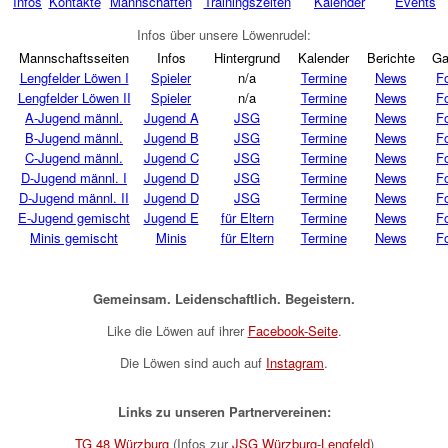
Infos
Kontakte
Mannschaften
Trainingszeiten
Kalender
Events
Infos über unsere Löwenrudel:
Mannschaftsseiten
Infos
Hintergrund
Kalender
Berichte
Ga
Lengfelder Löwen I
Spieler
n/a
Termine
News
F
Lengfelder Löwen II
Spieler
n/a
Termine
News
F
A-Jugend männl.
Jugend A
JSG
Termine
News
F
B-Jugend männl.
Jugend B
JSG
Termine
News
F
C-Jugend männl.
Jugend C
JSG
Termine
News
F
D-Jugend männl. I
Jugend D
JSG
Termine
News
F
D-Jugend männl. II
Jugend D
JSG
Termine
News
F
E-Jugend gemischt
Jugend E
für Eltern
Termine
News
F
Minis gemischt
Minis
für Eltern
Termine
News
F
Gemeinsam. Leidenschaftlich. Begeistern.
Like die Löwen auf ihrer
Facebook-Seite
.
Die Löwen sind auch auf
Instagram
.
Links zu unseren Partnervereinen:
TG 48 Würzburg
(Infos zur
JSG Würzburg-Lengfeld
)