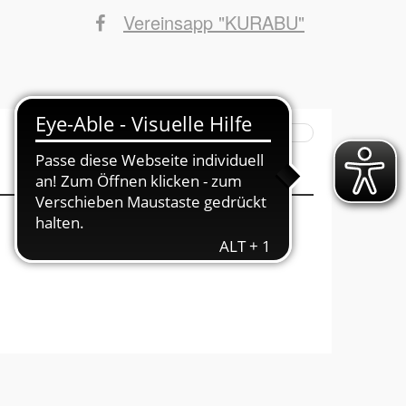
Vereinsapp "KURABU"
Suchbegriffe
INFOs ins Haus
Mitglied werden