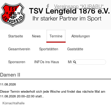
Vereinsapp "KURABU"
Navigation
Startseite
News
Termine
Abteilungen
überspringen
Gesamtverein
Sportstätten
Gaststätte
Suchbegriffe
Sponsoren
INFOs ins Haus
Mitglied werden
Damen II
11.08.2026
Dieser Termin wiederholt sich jede Woche und findet das nächste Mal am
11.08.2026 20:00–22:00
statt..
Kürnachtalhalle