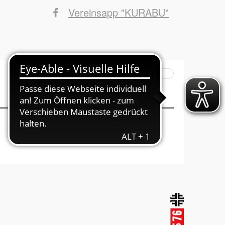
Vereinsapp "KURABU"
Suchbegriffe
INFOs ins Haus
Mitglied werden