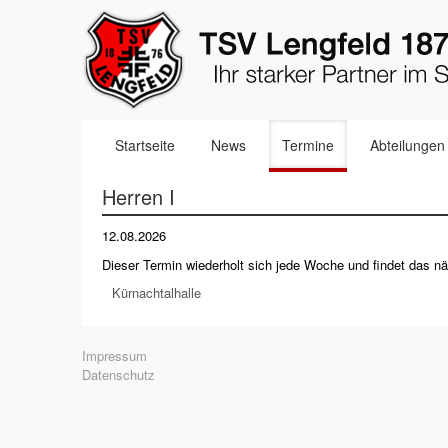
Navigation
Startseite
News
Termine
Abteilungen
überspringen
Herren I
12.08.2026
Dieser Termin wiederholt sich jede Woche und findet das 
Kürnachtalhalle
Navigation
Impressum
überspringen
Datenschutz