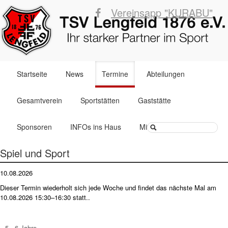
Vereinsapp "KURABU"
Navigation
Startseite
News
Termine
Abteilungen
überspringen
Gesamtverein
Sportstätten
Gaststätte
Suchbegriffe
Sponsoren
INFOs ins Haus
Mitglied werden
Spiel und Sport
10.08.2026
Dieser Termin wiederholt sich jede Woche und findet das nächste Mal am
10.08.2026 15:30–16:30
statt..
5 - 6 Jahre