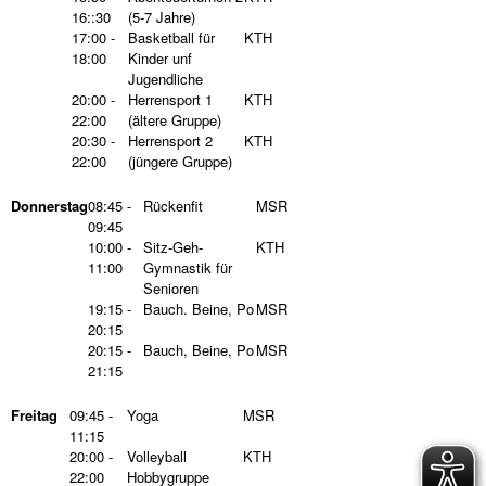
16::30
(5-7 Jahre)
17:00 -
Basketball für
KTH
18:00
Kinder unf
Jugendliche
20:00 -
Herrensport 1
KTH
22:00
(ältere Gruppe)
20:30 -
Herrensport 2
KTH
22:00
(jüngere Gruppe)
Donnerstag
08:45 -
Rückenfit
MSR
09:45
10:00 -
Sitz-Geh-
KTH
11:00
Gymnastik für
Senioren
19:15 -
Bauch. Beine, Po
MSR
20:15
20:15 -
Bauch, Beine, Po
MSR
21:15
Freitag
09:45 -
Yoga
MSR
11:15
20:00 -
Volleyball
KTH
22:00
Hobbygruppe