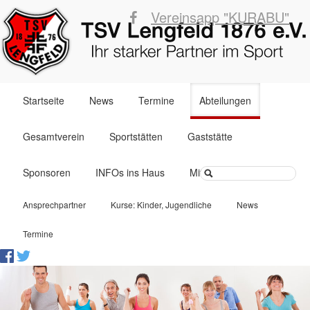
Vereinsapp "KURABU"
Navigation
Startseite
News
Termine
Abteilungen
überspringen
Gesamtverein
Sportstätten
Gaststätte
Suchbegriffe
Sponsoren
INFOs ins Haus
Mitglied werden
Navigation
Ansprechpartner
Kurse: Kinder, Jugendliche
News
überspringen
Termine