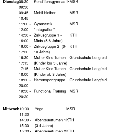
Dienstag
08:30 -
Konditionsgymnastik
MSR
09:30
09:45 -
Mobil bleiben
MSR
10:45
11:00 -
Gymnastik
MSR
12:00
"Integration"
14:30 -
Zirkusgruppe 1 -
KTH
16:00
Minis (5-6 Jahre)
16:00 -
Zirkusgruppe 2 (6-
KTH
17:30
10 Jahre)
16:30 -
Mutter-Kind-Turnen
Grundschule Lengfeld
17:15
(Kinder bis 3 Jahre)
17:15 -
Mutter-Kind-Turnen
Grundschule Lengfeld
18:00
(Kinder ab 3 Jahre)
18:30 -
Herrensportgruppe
Grundschule Lengfeld
20:00
19:30 -
Functional Training
MSR
20:30
Mittwoch
10:30 -
Yoga
MSR
11:30
14:30 -
Abenteuerturnen 1
KTH
15:30
(3-4 Jahre)
15:30 -
Abenteuerturnen 2
KTH