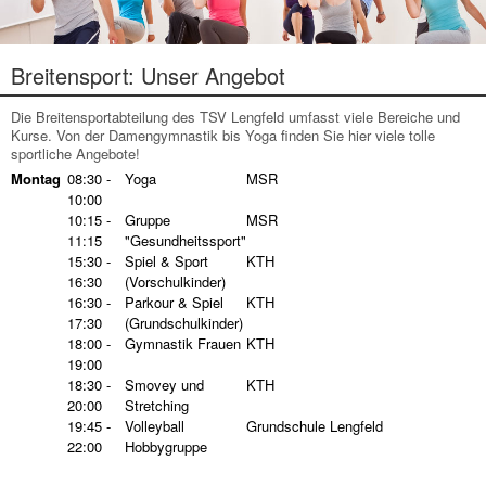
Breitensport: Unser Angebot
Die Breitensportabteilung des TSV Lengfeld umfasst viele Bereiche und
Kurse. Von der Damengymnastik bis Yoga finden Sie hier viele tolle
sportliche Angebote!
Montag
08:30 -
Yoga
MSR
10:00
10:15 -
Gruppe
MSR
11:15
"Gesundheitssport"
15:30 -
Spiel & Sport
KTH
16:30
(Vorschulkinder)
16:30 -
Parkour & Spiel
KTH
17:30
(Grundschulkinder)
18:00 -
Gymnastik Frauen
KTH
19:00
18:30 -
Smovey und
KTH
20:00
Stretching
19:45 -
Volleyball
Grundschule Lengfeld
22:00
Hobbygruppe