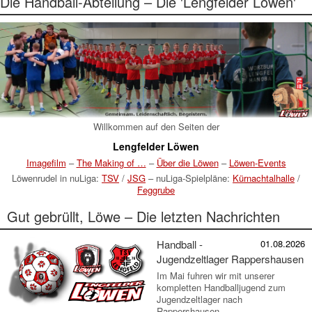
Die Handball-Abteilung – Die 'Lengfelder Löwen'
Willkommen auf den Seiten der
Lengfelder Löwen
Imagefilm
–
The Making of …
–
Über die Löwen
–
Löwen-Events
Löwenrudel in nuLiga:
TSV
/
JSG
– nuLiga-Spielpläne:
Kürnachtalhalle
/
Feggrube
Gut gebrüllt, Löwe – Die letzten Nachrichten
Handball -
01.08.2026
Jugendzeltlager Rappershausen
Im Mai fuhren wir mit unserer
kompletten Handballjugend zum
Jugendzeltlager nach
Rappershausen