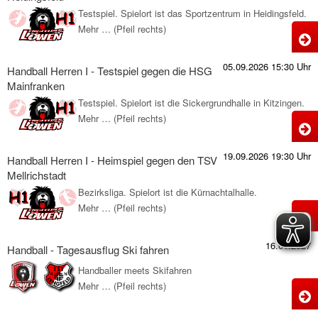
-
Testspiel. Spielort ist das Sportzentrum in Heidingsfeld.
T
Mehr … (Pfeil rechts)
H
g
H
05.09.2026 15:30 Uhr
d
Handball Herren I - Testspiel gegen die HSG
I
Mainfranken
-
Testspiel. Spielort ist die Sickergrundhalle in Kitzingen.
M
T
Mehr … (Pfeil rechts)
H
g
H
19.09.2026 19:30 Uhr
d
Handball Herren I - Heimspiel gegen den TSV
I
Mellrichstadt
-
Bezirksliga. Spielort ist die Kürnachtalhalle.
H
T
Mehr … (Pfeil rechts)
H
g
H
16.01.2027
d
Handball - Tagesausflug Ski fahren
I
Handballer meets Skifahren
-
Mehr … (Pfeil rechts)
M
H
H
-