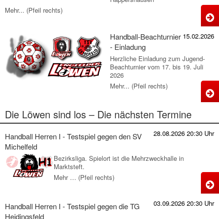
Mehr... (Pfeil rechts)
H
-
Handball-Beachturnier
15.02.2026
J
- Einladung
R
Herzliche Einladung zum Jugend-
Beachturnier vom 17. bis 19. Juli
2026
Mehr... (Pfeil rechts)
H
B
Die Löwen sind los – Die nächsten Termine
-
E
28.08.2026 20:30 Uhr
Handball Herren I - Testspiel gegen den SV
Michelfeld
Bezirksliga. Spielort ist die Mehrzweckhalle in
Marktsteft.
Mehr … (Pfeil rechts)
H
H
03.09.2026 20:30 Uhr
Handball Herren I - Testspiel gegen die TG
I
Heidingsfeld