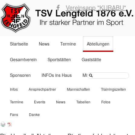
Vereinsapp "KURABU"
Navigation
Startseite
News
Termine
Abteilungen
überspringen
Gesamtverein
Sportstätten
Gaststätte
Suchbegriffe
Sponsoren
INFOs ins Haus
Mitglied werden
Navigation
Infos
Ansprechpartner
Mannschaften
Trainingszeiten
überspringen
Termine
Events
News
Tabellen
Fotos
Fans
Danke