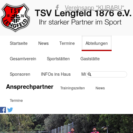
Vereinsapp "KURABU"
Navigation
Startseite
News
Termine
Abteilungen
überspringen
Gesamtverein
Sportstätten
Gaststätte
Suchbegriffe
Sponsoren
INFOs ins Haus
Mitglied werden
Navigation
Ansprechpartner
Trainingszeiten
News
überspringen
Termine