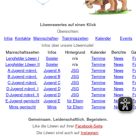
Löwenswertes auf einen Klick
Übersichten:
Infos
Kontakte
Mannschaften
Trainingszeiten
Kalender
Events
Infos über unsere Löwenrudel:
Mannschaftsseiten
Infos
Hintergrund
Kalender
Berichte
Ga
Lengfelder Löwen I
Spieler
n/a
Termine
News
F
Lengfelder Löwen II
Spieler
n/a
Termine
News
F
A-Jugend männl.
Jugend A
JSG
Termine
News
F
B-Jugend männl.
Jugend B
JSG
Termine
News
F
C-Jugend männl.
Jugend C
JSG
Termine
News
F
D-Jugend männl. I
Jugend D
JSG
Termine
News
F
D-Jugend männl. II
Jugend D
JSG
Termine
News
F
E-Jugend gemischt
Jugend E
für Eltern
Termine
News
F
Minis gemischt
Minis
für Eltern
Termine
News
F
Gemeinsam. Leidenschaftlich. Begeistern.
Like die Löwen auf ihrer
Facebook-Seite
.
Die Löwen sind auch auf
Instagram
.