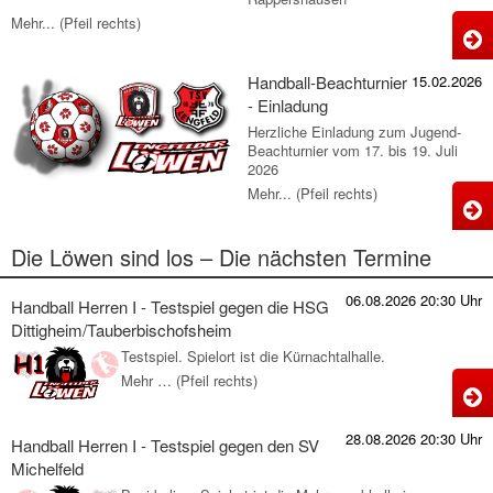
Mehr... (Pfeil rechts)
H
-
Handball-Beachturnier
15.02.2026
J
- Einladung
R
Herzliche Einladung zum Jugend-
Beachturnier vom 17. bis 19. Juli
2026
Mehr... (Pfeil rechts)
H
B
Die Löwen sind los – Die nächsten Termine
-
E
06.08.2026 20:30 Uhr
Handball Herren I - Testspiel gegen die HSG
Dittigheim/Tauberbischofsheim
Testspiel. Spielort ist die Kürnachtalhalle.
Mehr … (Pfeil rechts)
H
H
28.08.2026 20:30 Uhr
Handball Herren I - Testspiel gegen den SV
I
Michelfeld
-