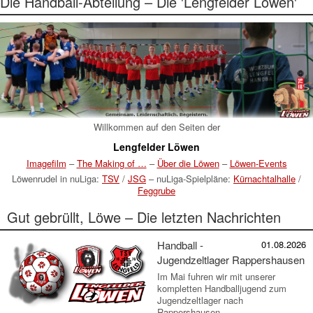
Die Handball-Abteilung – Die 'Lengfelder Löwen'
Willkommen auf den Seiten der
Lengfelder Löwen
Imagefilm
–
The Making of …
–
Über die Löwen
–
Löwen-Events
Löwenrudel in nuLiga:
TSV
/
JSG
– nuLiga-Spielpläne:
Kürnachtalhalle
/
Feggrube
Gut gebrüllt, Löwe – Die letzten Nachrichten
Handball -
01.08.2026
Jugendzeltlager Rappershausen
Im Mai fuhren wir mit unserer
kompletten Handballjugend zum
Jugendzeltlager nach
Rappershausen