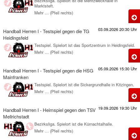
Bezirksliga. Spielort ist die Mehrzweckhalle in
Marktsteft.
T
Mehr … (Pfeil rechts)
H
g
H
d
03.09.2026 20:30 Uhr
Handball Herren I - Testspiel gegen die TG
I
Heidingsfeld
-
D
Testspiel. Spielort ist das Sportzentrum in Heidingsfeld.
T
Mehr … (Pfeil rechts)
H
g
H
05.09.2026 15:30 Uhr
d
Handball Herren I - Testspiel gegen die HSG
I
Mainfranken
-
Testspiel. Spielort ist die Sickergrundhalle in Kitzingen.
M
T
Mehr … (Pfeil rechts)
H
g
H
19.09.2026 19:30 Uhr
d
Handball Herren I - Heimspiel gegen den TSV
I
Mellrichstadt
-
Bezirksliga. Spielort ist die Kürnachtalhalle.
H
T
Mehr … (Pfeil rechts)
H