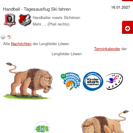
g
H
16.01.2027
d
Handball - Tagesausflug Ski fahren
I
Handballer meets Skifahren
-
Mehr … (Pfeil rechts)
M
H
H
-
g
Alle
Nachrichten
der Lengfelder Löwen
T
d
Terminkalender
der
S
Lengfelder Löwen
f
M