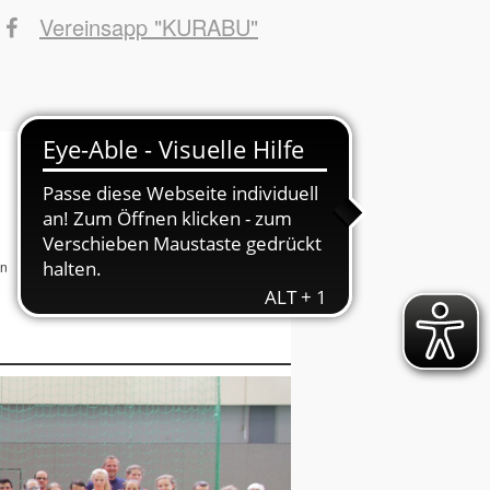
Vereinsapp "KURABU"
Sponsoren
INFOs ins Haus
Suchbegriffe
en
Fotos
Fans
Danke