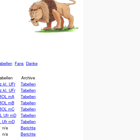
abellen
Fans
Danke
abellen
Archive
z.kl. UFr
Tabellen
z.kl. UFr
Tabellen
BOL mA
Tabellen
BOL mB
Tabellen
BOL mC
Tabellen
L Ufr mD
Tabellen
 Ufr mD
Tabellen
n/a
Berichte
n/a
Berichte