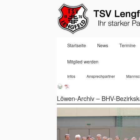
Navigation
Startseite
News
Termine
überspringen
Mitglied werden
Navigation
Infos
Ansprechpartner
Mannsc
überspringen
Löwen-Archiv – BHV-Bezirksk