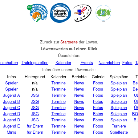
Zurück zur
Startseite
der Löwen
.
Löwenswertes auf einen Klick
Übersichten:
nschaften
Trainingszeiten
Kalender
Events
Nachrichten
Fotos
T
Infos über unsere Löwenrudel:
Infos
Hintergrund
Kalender
Berichte
Galerie
Spielpläne
T
Spieler
n/a
Termine
News
Fotos
Spielplan
Be
Spieler
n/a
Termine
News
Fotos
Spielplan
Be
Jugend A
JSG
Termine
News
Fotos
Spielplan
Ü
Jugend B
JSG
Termine
News
Fotos
Spielplan
Ü
Jugend C
JSG
Termine
News
Fotos
Spielplan
Ü
Jugend D
JSG
Termine
News
Fotos
Spielplan
BO
Jugend D
JSG
Termine
News
Fotos
Spielplan
BL
Jugend E
für Eltern
Termine
News
Fotos
Turniere
Minis
für Eltern
Termine
News
Fotos
Spielfeste