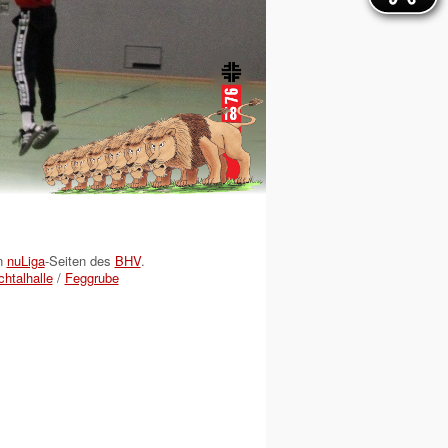
en
nuLiga
-Seiten des
BHV
.
htalhalle
/
Feggrube