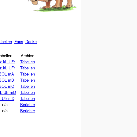
abellen
Fans
Danke
abellen
Archive
z.kl. UFr
Tabellen
z.kl. UFr
Tabellen
BOL mA
Tabellen
BOL mB
Tabellen
BOL mC
Tabellen
L Ufr mD
Tabellen
 Ufr mD
Tabellen
n/a
Berichte
n/a
Berichte