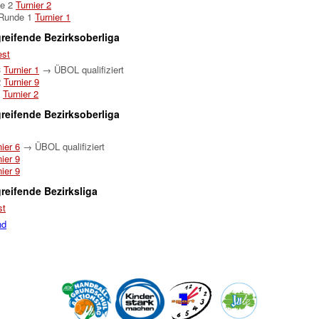
de 2
Turnier 2
 Runde 1
Turnier 1
reifende Bezirksoberliga
est
3
Turnier 1
→ ÜBOL qualifiziert
2
Turnier 9
1
Turnier 2
reifende Bezirksoberliga
nier 6
→ ÜBOL qualifiziert
nier 9
nier 9
reifende Bezirksliga
st
nd