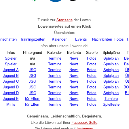
Zurück zur
Startseite
der Löwen
.
Löwenswertes auf einen Klick
Übersichten:
nschaften
Trainingszeiten
Kalender
Events
Nachrichten
Fotos
T
Infos über unsere Löwenrudel:
Infos
Hintergrund
Kalender
Berichte
Galerie
Spielpläne
T
Spieler
n/a
Termine
News
Fotos
Spielplan
Be
Spieler
n/a
Termine
News
Fotos
Spielplan
Be
Jugend A
JSG
Termine
News
Fotos
Spielplan
Ü
Jugend B
JSG
Termine
News
Fotos
Spielplan
Ü
Jugend C
JSG
Termine
News
Fotos
Spielplan
Ü
Jugend D
JSG
Termine
News
Fotos
Spielplan
BO
Jugend D
JSG
Termine
News
Fotos
Spielplan
BL
Jugend E
für Eltern
Termine
News
Fotos
Turniere
Minis
für Eltern
Termine
News
Fotos
Spielfeste
Gemeinsam. Leidenschaftlich. Begeistern.
Like die Löwen auf ihrer
Facebook-Seite
.
Die Löwen sind auch auf
Instagram
.