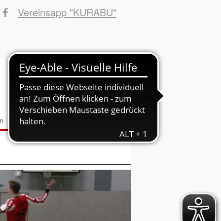
Vereinsapp "KURABU"
Sponsoren
INFOs ins Haus
Suchbegriffe
en
Fotos
Fans
Danke