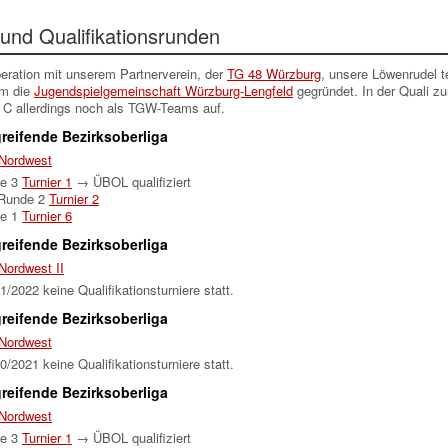
 und Qualifikationsrunden
peration mit unserem Partnerverein, der
TG 48 Würzburg
, unsere Löwenrudel 
am die
Jugendspielgemeinschaft Würzburg-Lengfeld
gegründet. In der Quali zu
 C allerdings noch als TGW-Teams auf.
reifende Bezirksoberliga
Nordwest
de 3
Turnier 1
→ ÜBOL qualifiziert
 Runde 2
Turnier 2
de 1
Turnier 6
reifende Bezirksoberliga
Nordwest II
/2022 keine Qualifikationsturniere statt.
reifende Bezirksoberliga
Nordwest
/2021 keine Qualifikationsturniere statt.
reifende Bezirksoberliga
Nordwest
de 3
Turnier 1
→ ÜBOL qualifiziert