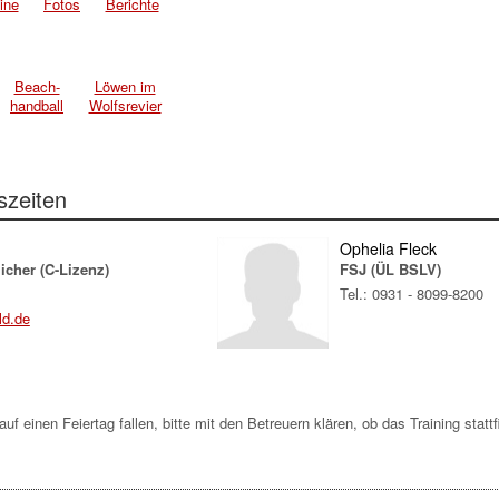
ine
Fotos
Berichte
Beach-
Löwen im
handball
Wolfsrevier
szeiten
Ophelia Fleck
icher (C-Lizenz)
FSJ (ÜL BSLV)
Tel.: 0931 - 8099-8200
ld.de
uf einen Feiertag fallen, bitte mit den Betreuern klären, ob das Training stattf