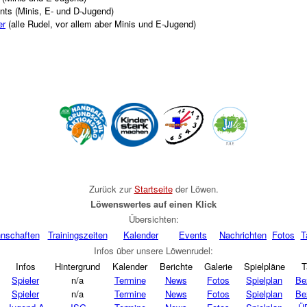
ts (Minis, E- und D-Jugend)
er
(alle Rudel, vor allem aber Minis und E-Jugend)
Zurück zur
Startseite
der Löwen
.
Löwenswertes auf einen Klick
Übersichten:
nschaften
Trainingszeiten
Kalender
Events
Nachrichten
Fotos
T
Infos über unsere Löwenrudel:
Infos
Hintergrund
Kalender
Berichte
Galerie
Spielpläne
T
Spieler
n/a
Termine
News
Fotos
Spielplan
Be
Spieler
n/a
Termine
News
Fotos
Spielplan
Be