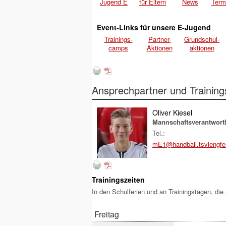
Jugend E
für Eltern
News
Term
Event-Links für unsere E-Jugend
Trainings-
Partner-
Grundschul-
camps
Aktionen
aktionen
Ansprechpartner und Training
Oliver Kiesel
Mannschaftsverantwortl
Tel.:
mE1@handball.tsvlengfe
Trainingszeiten
In den Schulferien und an Trainingstagen, die a
Freitag