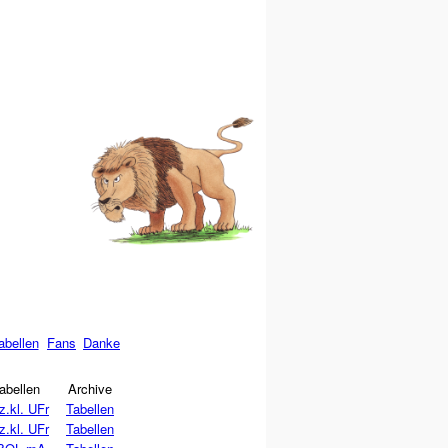
abellen
Fans
Danke
abellen
Archive
z.kl. UFr
Tabellen
z.kl. UFr
Tabellen