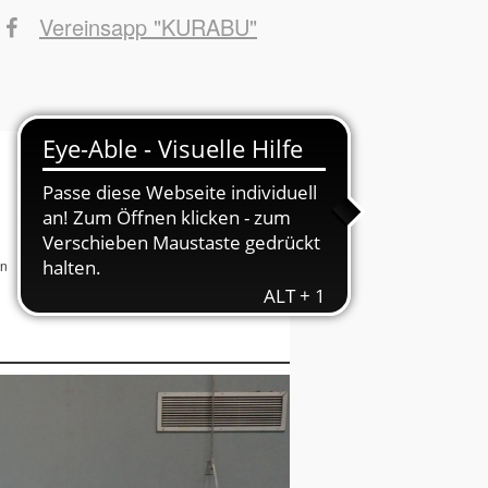
Vereinsapp "KURABU"
Sponsoren
INFOs ins Haus
Suchbegriffe
en
Fotos
Fans
Danke