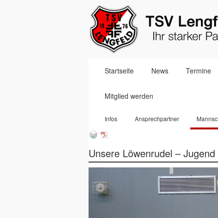
Navigation
Startseite
News
Termine
überspringen
Mitglied werden
Navigation
Infos
Ansprechpartner
Mannsc
überspringen
Unsere Löwenrudel – Jugend 