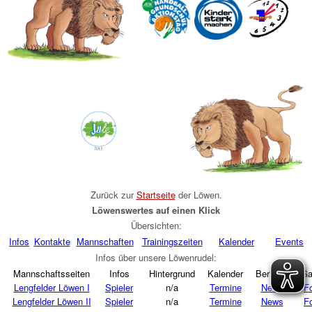
Zurück zur
Startseite
der Löwen
.
Löwenswertes auf einen Klick
Übersichten:
Infos
Kontakte
Mannschaften
Trainingszeiten
Kalender
Events
Infos über unsere Löwenrudel:
Mannschaftsseiten
Infos
Hintergrund
Kalender
Berichte
Ga
Lengfelder Löwen I
Spieler
n/a
Termine
News
F
Lengfelder Löwen II
Spieler
n/a
Termine
News
F