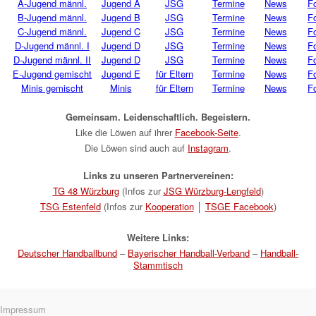
A-Jugend männl.
Jugend A
JSG
Termine
News
F
B-Jugend männl.
Jugend B
JSG
Termine
News
F
C-Jugend männl.
Jugend C
JSG
Termine
News
F
D-Jugend männl. I
Jugend D
JSG
Termine
News
F
D-Jugend männl. II
Jugend D
JSG
Termine
News
F
E-Jugend gemischt
Jugend E
für Eltern
Termine
News
F
Minis gemischt
Minis
für Eltern
Termine
News
F
Gemeinsam. Leidenschaftlich. Begeistern.
Like die Löwen auf ihrer
Facebook-Seite
.
Die Löwen sind auch auf
Instagram
.
Links zu unseren Partnervereinen:
TG 48 Würzburg
(Infos zur
JSG Würzburg-Lengfeld
)
TSG Estenfeld
(Infos zur
Kooperation
│
TSGE Facebook
)
Weitere Links:
Deutscher Handballbund
–
Bayerischer Handball-Verband
–
Handball-
Stammtisch
Navigation
Impressum