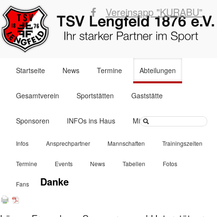
Vereinsapp "KURABU"
Navigation
Startseite
News
Termine
Abteilungen
überspringen
Gesamtverein
Sportstätten
Gaststätte
Suchbegriffe
Sponsoren
INFOs ins Haus
Mitglied werden
Navigation
Infos
Ansprechpartner
Mannschaften
Trainingszeiten
überspringen
Termine
Events
News
Tabellen
Fotos
Danke
Fans