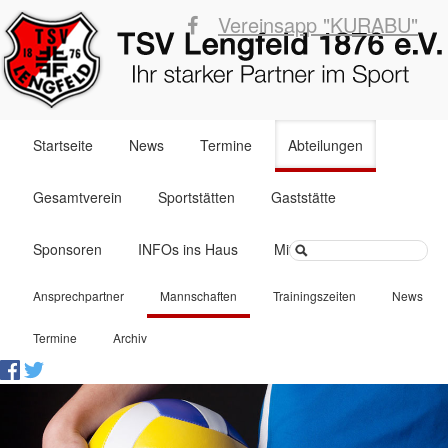
Vereinsapp "KURABU"
Navigation
Startseite
News
Termine
Abteilungen
überspringen
Gesamtverein
Sportstätten
Gaststätte
Suchbegriffe
Sponsoren
INFOs ins Haus
Mitglied werden
Navigation
Ansprechpartner
Mannschaften
Trainingszeiten
News
überspringen
Termine
Archiv